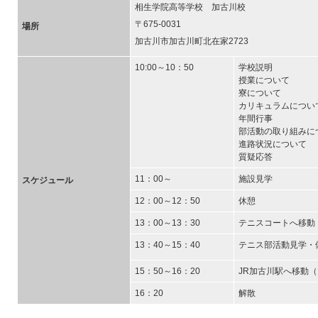
相生学院高等学校 加古川校
〒675-0031
場所
加古川市加古川町北在家2723
10:00～10：50
学校説明
授業について
寮について
カリキュラムについ
年間行事
部活動の取り組みに
進路状況について
質疑応答
11：00～
施設見学
スケジュール
12：00～12：50
休憩
13：00～13：30
テニスコートへ移動
13：40～15：40
テニス部活動見学・
15：50～16：20
JR加古川駅へ移動
16：20
解散