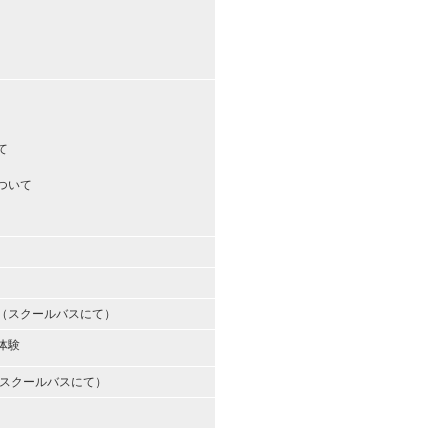
て
ついて
（スクールバスにて）
体験
（スクールバスにて）