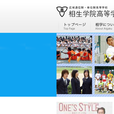
通信制高校、通信高校なら全国広域・単位制の相生学院高等学校