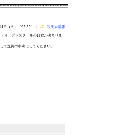
月4日（火）〔03:52〕
｜
説明会情報
部・オープンスクールの日程が決まりま
して進路の参考にしてください。