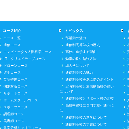
コース紹介
トピックス
コース一覧
部活動の魅力
通信コース
通信制高等学校の歴史
コンピュータ＆人間科学コース
高校に進学する理由
I T・クリエイティブコース
効率の良い勉強方法
ドローンコース
編入学について
進学コース
通信制高校の魅力
英語特進コース
通信制高校を選ぶ際のポイント
個別対応コース
定時制高校と通信制高校の違い
について
サポートコース
通信制高校とサポート校の比較
ホームスクールコース
高校中退後に専門学校へ通うに
スポーツコース
は
調理師コース
通信制高校の進学について
美容師コース
通信制高校の学費について
化学分析キャリアコース