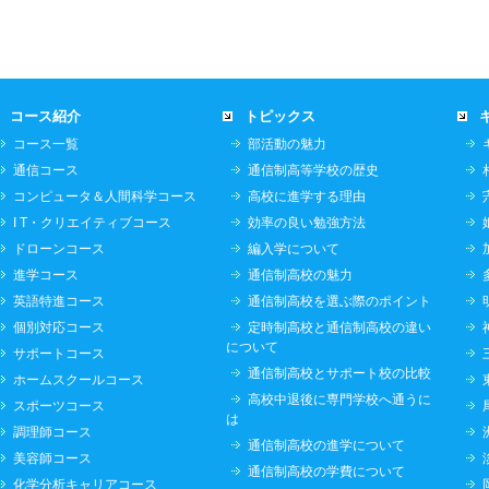
コース紹介
トピックス
コース一覧
部活動の魅力
通信コース
通信制高等学校の歴史
コンピュータ＆人間科学コース
高校に進学する理由
I T・クリエイティブコース
効率の良い勉強方法
ドローンコース
編入学について
進学コース
通信制高校の魅力
英語特進コース
通信制高校を選ぶ際のポイント
個別対応コース
定時制高校と通信制高校の違い
について
サポートコース
通信制高校とサポート校の比較
ホームスクールコース
高校中退後に専門学校へ通うに
スポーツコース
は
調理師コース
通信制高校の進学について
美容師コース
通信制高校の学費について
化学分析キャリアコース