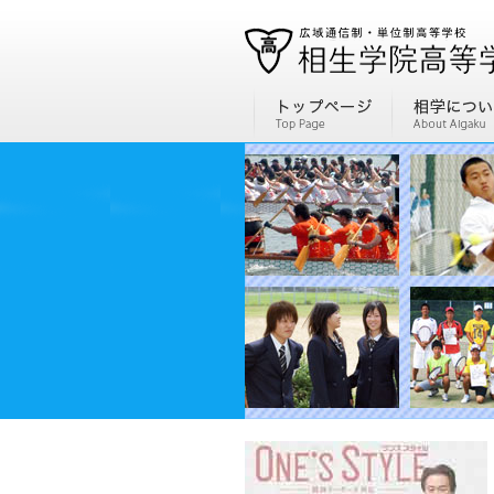
通信制高校、通信高校なら全国広域・単位制の相生学院高等学校