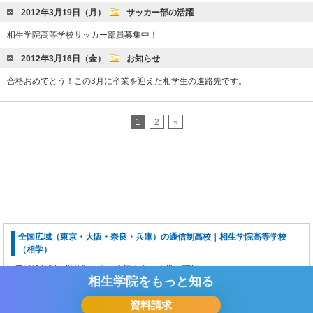
2012年3月19日（月）
サッカー部の活躍
相生学院高等学校サッカー部員募集中！
2012年3月16日（金）
お知らせ
合格おめでとう！この3月に卒業を迎えた相学生の進路先です。
1
2
»
全国広域（東京・大阪・奈良・兵庫）の通信制高校｜相生学院高等学校
（相学）
広域通信制、単位制の為、全国からの入学が可能。
相生学院を
もっと知る
自宅学習スタイルの通信制学習に加え、あなたに合った特進科カリキュラ
ムをご用意しております。
資料請求
定時制高校
、
高校中退後の編入
、 なら全国広域・単位制の相生学院高等学