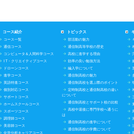
コース紹介
トピックス
コース一覧
部活動の魅力
通信コース
通信制高等学校の歴史
コンピュータ＆人間科学コース
高校に進学する理由
I T・クリエイティブコース
効率の良い勉強方法
ドローンコース
編入学について
進学コース
通信制高校の魅力
英語特進コース
通信制高校を選ぶ際のポイント
個別対応コース
定時制高校と通信制高校の違い
について
サポートコース
通信制高校とサポート校の比較
ホームスクールコース
高校中退後に専門学校へ通うに
スポーツコース
は
調理師コース
通信制高校の進学について
美容師コース
通信制高校の学費について
化学分析キャリアコース