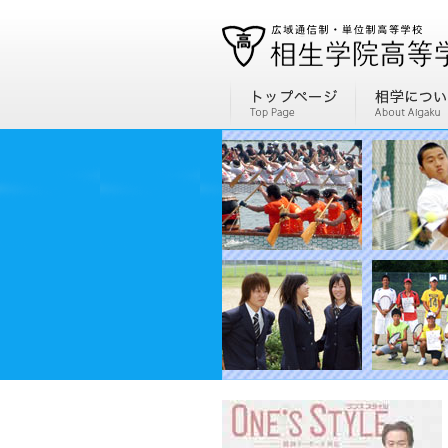
通信制高校、通信高校なら全国広域・単位制の相生学院高等学校