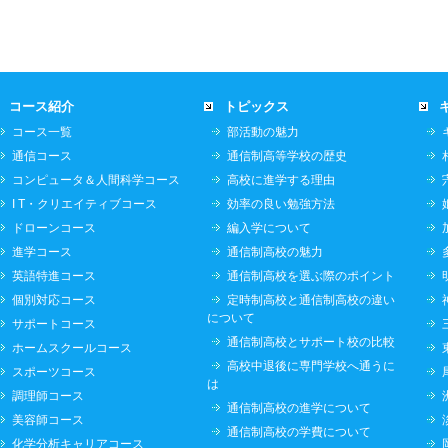
コース紹介
トピックス
コース一覧
部活動の魅力
通信コース
通信制高等学校の歴史
コンピュータ＆人間科学コース
高校に進学する理由
I T・クリエイティブコース
効率の良い勉強方法
ドローンコース
編入学について
進学コース
通信制高校の魅力
英語特進コース
通信制高校を選ぶ際のポイント
個別対応コース
定時制高校と通信制高校の違い
について
サポートコース
通信制高校とサポート校の比較
ホームスクールコース
高校中退後に専門学校へ通うに
スポーツコース
は
調理師コース
通信制高校の進学について
美容師コース
通信制高校の学費について
化学分析キャリアコース