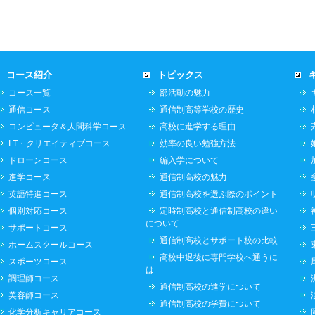
コース紹介
トピックス
コース一覧
部活動の魅力
通信コース
通信制高等学校の歴史
コンピュータ＆人間科学コース
高校に進学する理由
I T・クリエイティブコース
効率の良い勉強方法
ドローンコース
編入学について
進学コース
通信制高校の魅力
英語特進コース
通信制高校を選ぶ際のポイント
個別対応コース
定時制高校と通信制高校の違い
について
サポートコース
通信制高校とサポート校の比較
ホームスクールコース
高校中退後に専門学校へ通うに
スポーツコース
は
調理師コース
通信制高校の進学について
美容師コース
通信制高校の学費について
化学分析キャリアコース