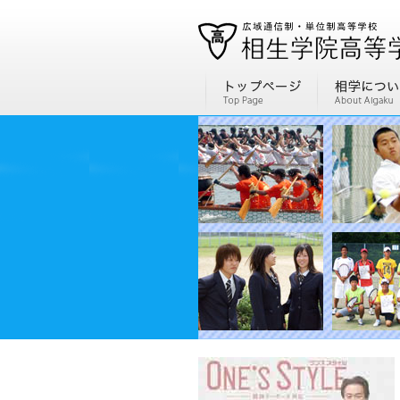
通信制高校、通信高校なら全国広域・単位制の相生学院高等学校