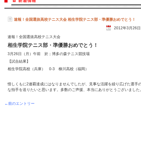
速報！全国選抜高校テニス大会 相生学院テニス部・準優勝おめでとう！
2012年3月26
速報！全国選抜高校テニス大会
相生学院テニス部・準優勝おめでとう！
3月26日（月）午前 於；博多の森テニス競技場
【試合結果】
相生学院高校（兵庫） 0-3 柳川高校（福岡）
惜しくもに2連覇達成にはなりませんでしたが、見事な活躍を繰り広げた選手
な拍手を送りたいと思います。多数のご声援、本当にありがとうございました
←前のエントリー