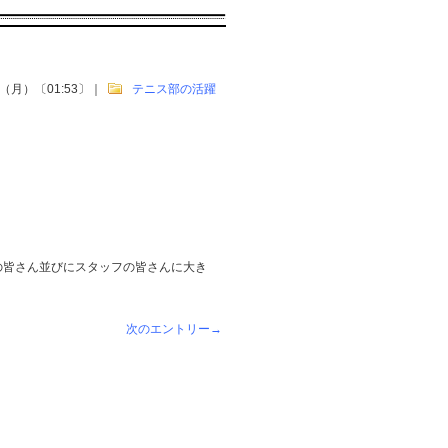
日（月）〔01:53〕
｜
テニス部の活躍
の皆さん並びにスタッフの皆さんに大き
。
次のエントリー→