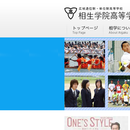
通信制高校、通信高校なら全国広域・単位制の相生学院高等学校