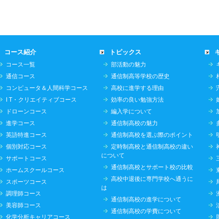
コース紹介
トピックス
コース一覧
部活動の魅力
通信コース
通信制高等学校の歴史
コンピュータ＆人間科学コース
高校に進学する理由
I T・クリエイティブコース
効率の良い勉強方法
ドローンコース
編入学について
進学コース
通信制高校の魅力
英語特進コース
通信制高校を選ぶ際のポイント
個別対応コース
定時制高校と通信制高校の違い
について
サポートコース
通信制高校とサポート校の比較
ホームスクールコース
高校中退後に専門学校へ通うに
スポーツコース
は
調理師コース
通信制高校の進学について
美容師コース
通信制高校の学費について
化学分析キャリアコース