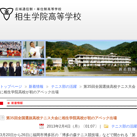
通信制高校、通信高校なら全国広域・単位制の相生学院高等学校
トップページ
新着情報
テニス部の活躍
第35回全国選抜高校テニス大会
に相生学院高校が初のアベック出場
第35回全国選抜高校テニス大会に相生学院高校が初のアベック出場
2013年2月4日（月）〔01:07〕
｜
テニス部の活躍
3月20日から26日に福岡市博多区の「博多の森テニス競技場」などで開かれる「第