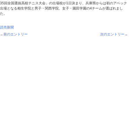
35回全国選抜高校テニス大会」の出場校が1日決まり、兵庫県からは初のアベック
出場となる相生学院と男子・関西学院、女子・園田学園の4チームが選ばれまし
た。
読売新聞
←前のエントリー
次のエントリー→