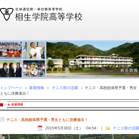
通信制高校、通信高校なら全国広域・単位制の相生学院高等学校
トップページ
新着情報
テニス部の活躍
テニス・高校総体県予選・男女
ともに決勝進出！
テニス・高校総体県予選・男女ともに決勝進出！
2015年5月30日（土）〔04:54〕
｜
テニス部の活躍