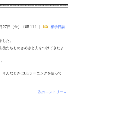
5月27日（金）〔05:11〕
｜
相学日誌
ました。
生徒たちもめきめきと力をつけてきたよ
た。
。そんなときはEGラーニングを使って
次のエントリー→