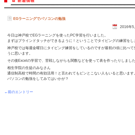
EGラーニングでパソコンの勉強
2016年
今日は神戸校でEGラーニングを使ったPC学習を行いました。
まずはブラインドタッチができるように！ということでタイピングの練習をし
神戸校では毎週金曜日にタイピング練習をしているのですが最初の頃に比べて
うに思います。
その後Excelの学習で、苦戦しながらも関数などを使って表を作ったりしまし
相生学院の生徒のみなさん
通信制高校で時間の有効活用！と言われてもピンとこない人もいると思います
パソコンの勉強をしてみてはいかが？
←前のエントリー