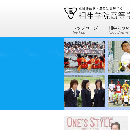
通信制高校、通信高校なら全国広域・単位制の相生学院高等学校