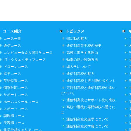
コース紹介
トピックス
コース一覧
部活動の魅力
通信コース
通信制高等学校の歴史
コンピュータ＆人間科学コース
高校に進学する理由
I T・クリエイティブコース
効率の良い勉強方法
ドローンコース
編入学について
進学コース
通信制高校の魅力
英語特進コース
通信制高校を選ぶ際のポイント
個別対応コース
定時制高校と通信制高校の違い
について
サポートコース
通信制高校とサポート校の比較
ホームスクールコース
高校中退後に専門学校へ通うに
スポーツコース
は
調理師コース
通信制高校の進学について
美容師コース
通信制高校の学費について
化学分析キャリアコース