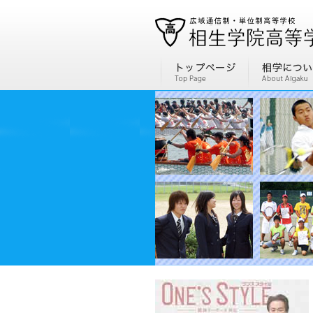
通信制高校、通信高校なら全国広域・単位制の相生学院高等学校