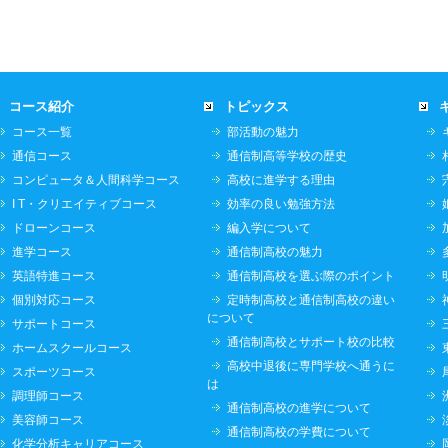
コース紹介
トピックス
コース一覧
部活動の魅力
通信コース
通信制高等学校の歴史
コンピュータ＆人間科学コース
高校に進学する理由
I T・クリエイティブコース
効率の良い勉強方法
ドローンコース
編入学について
進学コース
通信制高校の魅力
英語特進コース
通信制高校を選ぶ際のポイント
個別対応コース
定時制高校と通信制高校の違い
について
サポートコース
通信制高校とサポート校の比較
ホームスクールコース
高校中退後に専門学校へ通うに
スポーツコース
は
調理師コース
通信制高校の進学について
美容師コース
通信制高校の学費について
化学分析キャリアコース