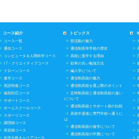
コース紹介
トピックス
コース一覧
部活動の魅力
通信コース
通信制高等学校の歴史
コンピュータ＆人間科学コース
高校に進学する理由
I T・クリエイティブコース
効率の良い勉強方法
ドローンコース
編入学について
進学コース
通信制高校の魅力
英語特進コース
通信制高校を選ぶ際のポイント
個別対応コース
定時制高校と通信制高校の違い
について
サポートコース
通信制高校とサポート校の比較
ホームスクールコース
高校中退後に専門学校へ通うに
スポーツコース
は
調理師コース
通信制高校の進学について
美容師コース
通信制高校の学費について
化学分析キャリアコース