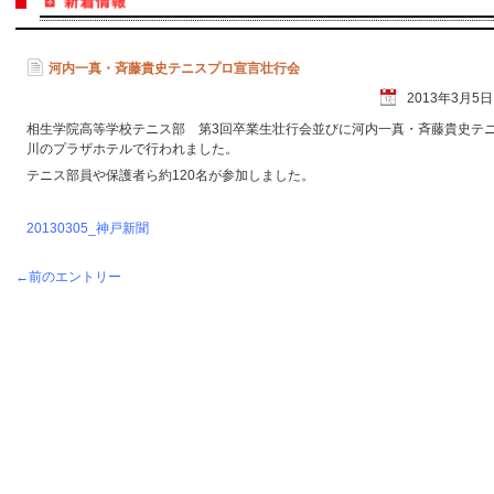
河内一真・斉藤貴史テニスプロ宣言壮行会
2013年3月5
相生学院高等学校テニス部 第3回卒業生壮行会並びに河内一真・斉藤貴史テニス
川のプラザホテルで行われました。
テニス部員や保護者ら約120名が参加しました。
20130305_神戸新聞
←前のエントリー