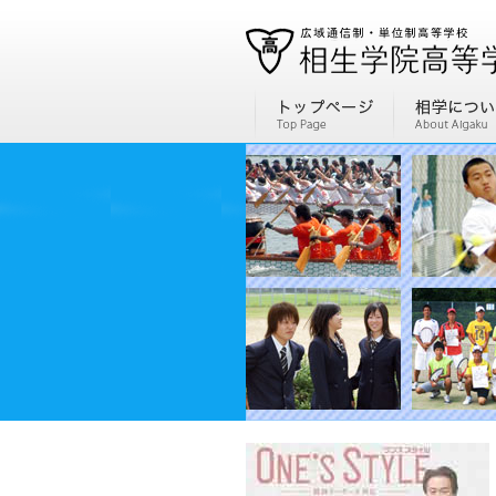
通信制高校、通信高校なら全国広域・単位制の相生学院高等学校