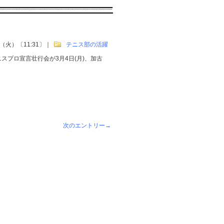
日（火）〔11:31〕
｜
テニス部の活躍
プロ宣言壮行会が3月4日(月)、加古
次のエントリー→