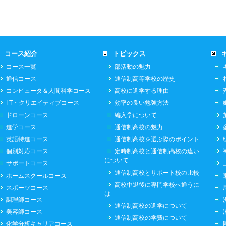
コース紹介
トピックス
コース一覧
部活動の魅力
通信コース
通信制高等学校の歴史
コンピュータ＆人間科学コース
高校に進学する理由
I T・クリエイティブコース
効率の良い勉強方法
ドローンコース
編入学について
進学コース
通信制高校の魅力
英語特進コース
通信制高校を選ぶ際のポイント
個別対応コース
定時制高校と通信制高校の違い
について
サポートコース
通信制高校とサポート校の比較
ホームスクールコース
高校中退後に専門学校へ通うに
スポーツコース
は
調理師コース
通信制高校の進学について
美容師コース
通信制高校の学費について
化学分析キャリアコース