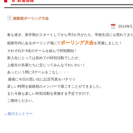
姫路校ボーリング大会
2014年
春も過ぎ、新学期がスタートしてから早2か月がたち、学校生活にも慣れてきた
ボーリング大会
姫路市内にあるボーリング場にて
を実施しました！
それぞれ3~4名のチームを組んで対戦開始！
新入生にとっては初めての特別活動でしたが、
上級生の先輩たちに交じってみんなでわいわい！
あっという間に3ゲームをこなし・・・
最後に今日の思い出に記念写真をパチリ☆
楽しい時間を姫路校のメンバーで過ごすことができました。
また今後も楽しい特別活動を実施する予定ですので、
ご期待ください。
←前のエントリー