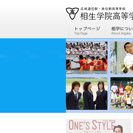
通信制高校、通信高校なら全国広域・単位制の相生学院高等学校