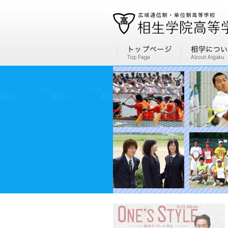
通信制高校、通信高校なら全国広域・単位制の相生学院高等学校