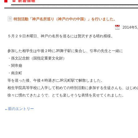
特別活動「神戸名所巡り（神戸の中の中国）」を行いました。
2014年
５月２９日木曜日、神戸の名所を巡るには贅沢すぎる晴れ模様。
参加した相学生は午後２時にJR舞子駅に集合し、引率の先生と一緒に
・孫文記念館（国指定重要文化財）
・関帝廟
・南京町
等を巡った後、午後４時過ぎにJR元町駅で解散しました。
相生学院高等学校に入学して初めての特別活動に参加する生徒さんも、はじめ
徐々に慣れてきたようで、とても楽しそうな表情を見せてくれました。
←前のエントリー