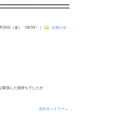
5月30日（金）〔08:59〕
｜
お知らせ
は緊張した面持ちでしたが
次のエントリー→