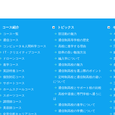
コース紹介
トピックス
コース一覧
部活動の魅力
通信コース
通信制高等学校の歴史
コンピュータ＆人間科学コース
高校に進学する理由
I T・クリエイティブコース
効率の良い勉強方法
ドローンコース
編入学について
進学コース
通信制高校の魅力
英語特進コース
通信制高校を選ぶ際のポイント
個別対応コース
定時制高校と通信制高校の違い
について
サポートコース
通信制高校とサポート校の比較
ホームスクールコース
高校中退後に専門学校へ通うに
スポーツコース
は
調理師コース
通信制高校の進学について
美容師コース
通信制高校の学費について
化学分析キャリアコース